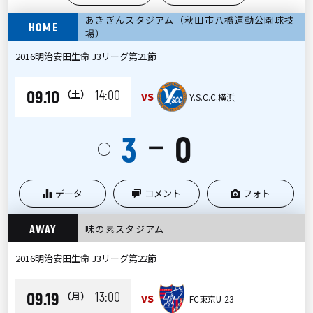
あきぎんスタジアム（秋田市八橋運動公園球技
HOME
場）
2016明治安田生命 J3リーグ第21節
09.10
14:00
（土）
VS
Y.S.C.C.横浜
3
0
ー
○
データ
コメント
フォト
AWAY
味の素スタジアム
2016明治安田生命 J3リーグ第22節
09.19
13:00
（月）
VS
FC東京U-23