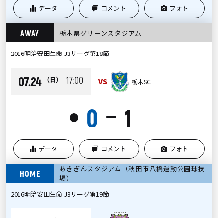
データ
コメント
フォト
AWAY
栃木県グリーンスタジアム
2016明治安田生命 J3リーグ第18節
07.24
17:00
（日）
VS
栃木SC
0
1
ー
●
データ
コメント
フォト
あきぎんスタジアム（秋田市八橋運動公園球技
HOME
場）
2016明治安田生命 J3リーグ第19節