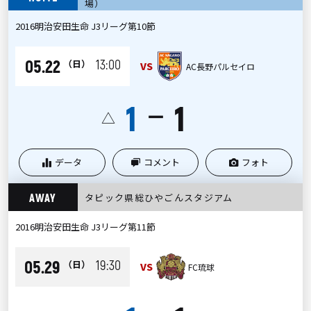
場）
2016明治安田生命 J3リーグ第10節
05.22
13:00
（日）
VS
AC長野パルセイロ
1
1
ー
△
データ
コメント
フォト
AWAY
タピック県総ひやごんスタジアム
2016明治安田生命 J3リーグ第11節
05.29
19:30
（日）
VS
FC琉球