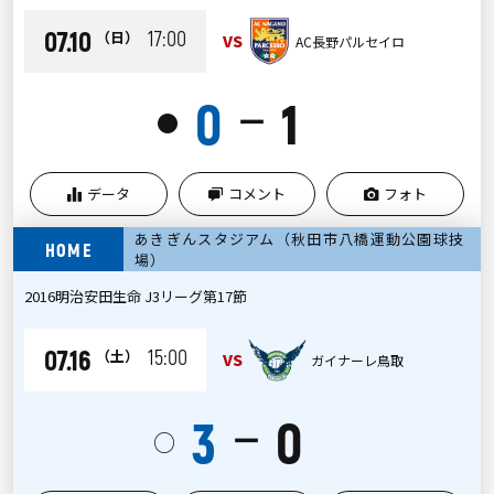
07.10
17:00
（日）
VS
AC長野パルセイロ
0
1
ー
●
データ
コメント
フォト
あきぎんスタジアム（秋田市八橋運動公園球技
HOME
場）
2016明治安田生命 J3リーグ第17節
07.16
15:00
（土）
VS
ガイナーレ鳥取
3
0
ー
○