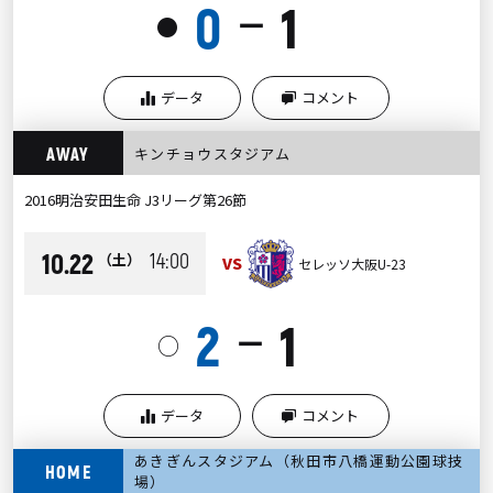
0
1
ー
●
データ
コメント
AWAY
キンチョウスタジアム
2016明治安田生命 J3リーグ第26節
10.22
14:00
（土）
VS
セレッソ大阪U-23
2
1
ー
○
データ
コメント
あきぎんスタジアム（秋田市八橋運動公園球技
HOME
場）