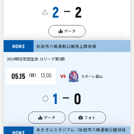
2
2
ー
△
データ
HOME
秋田市八橋運動公園陸上競技場
2016明治安田生命 J3リーグ第9節
05.15
13:00
（日）
VS
カターレ富山
1
0
ー
○
データ
フォト
あきぎんスタジアム（秋田市八橋運動公園球技
HOME