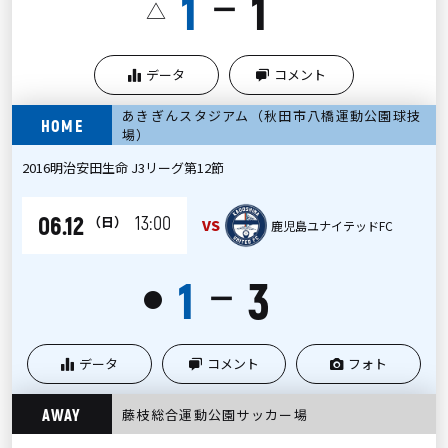
1
1
ー
△
データ
コメント
あきぎんスタジアム（秋田市八橋運動公園球技
HOME
場）
2016明治安田生命 J3リーグ第12節
06.12
13:00
（日）
VS
鹿児島ユナイテッドFC
1
3
ー
●
データ
コメント
フォト
AWAY
藤枝総合運動公園サッカー場