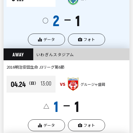
2
1
ー
○
データ
フォト
AWAY
いわぎんスタジアム
2016明治安田生命 J3リーグ第6節
04.24
13:00
（日）
VS
グルージャ盛岡
1
1
ー
△
データ
フォト