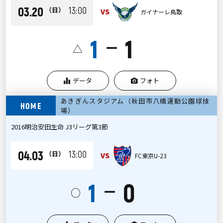
03.20
13:00
（日）
VS
ガイナーレ鳥取
1
1
ー
△
データ
フォト
あきぎんスタジアム（秋田市八橋運動公園球技
HOME
場）
2016明治安田生命 J3リーグ第3節
04.03
13:00
（日）
VS
FC東京U-23
1
0
ー
○