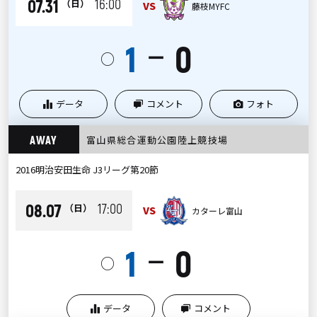
07.31
16:00
（日）
VS
藤枝MYFC
1
0
ー
○
データ
コメント
フォト
AWAY
富山県総合運動公園陸上競技場
2016明治安田生命 J3リーグ第20節
08.07
17:00
（日）
VS
カターレ富山
1
0
ー
○
データ
コメント