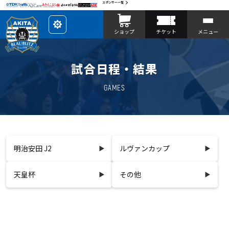
スポンサー一覧
レ
ショップ
チケット
メニュー
イ
ア
ウ
ト
を
試合日程・結果
カ
ス
タ
マ
GAMES
イ
ズ
明治安田 J2
ルヴァンカップ
天皇杯
その他