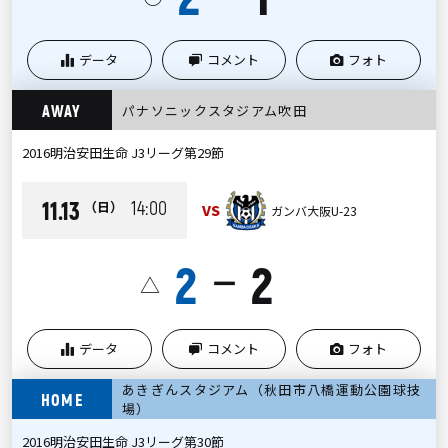
データ
コメント
フォト
AWAY
パナソニックスタジアム吹田
2016明治安田生命 J3リーグ第29節
11.13
14:00
（日）
VS
ガンバ大阪U-23
2
2
ー
△
データ
コメント
フォト
あきぎんスタジアム（秋田市八橋運動公園球技
HOME
場）
2016明治安田生命 J3リーグ第30節