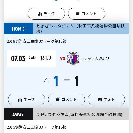
データ
コメント
あきぎんスタジアム（秋田市八橋運動公園球技
HOME
場）
2016明治安田生命 J3リーグ第15節
07.03
13:00
（日）
VS
セレッソ大阪U-23
1
1
ー
△
データ
コメント
フォト
AWAY
長野Uスタジアム(南長野運動公園総合球技場)
2016明治安田生命 J3リーグ第16節