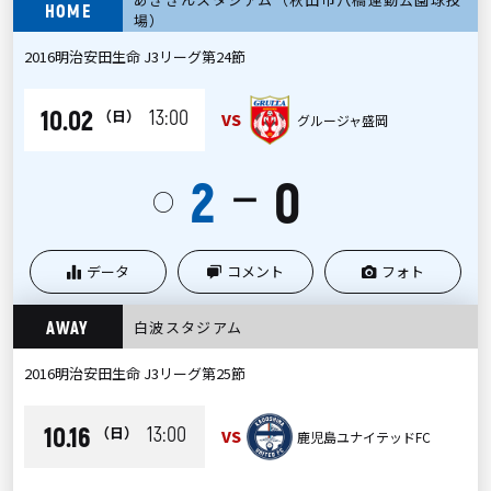
HOME
場）
2016明治安田生命 J3リーグ第24節
10.02
13:00
（日）
VS
グルージャ盛岡
2
0
ー
○
データ
コメント
フォト
AWAY
白波スタジアム
2016明治安田生命 J3リーグ第25節
10.16
13:00
（日）
VS
鹿児島ユナイテッドFC