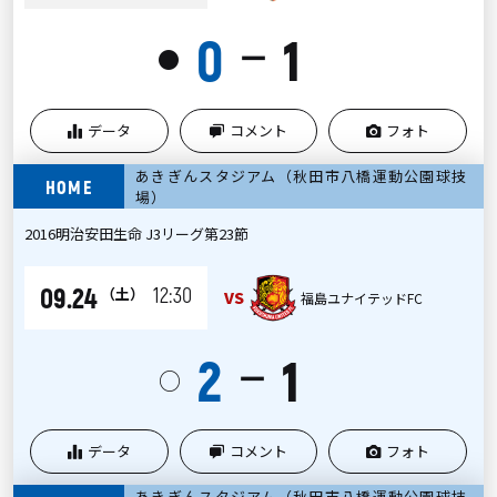
0
1
ー
●
データ
コメント
フォト
あきぎんスタジアム（秋田市八橋運動公園球技
HOME
場）
2016明治安田生命 J3リーグ第23節
09.24
12:30
（土）
VS
福島ユナイテッドFC
2
1
ー
○
データ
コメント
フォト
あきぎんスタジアム（秋田市八橋運動公園球技