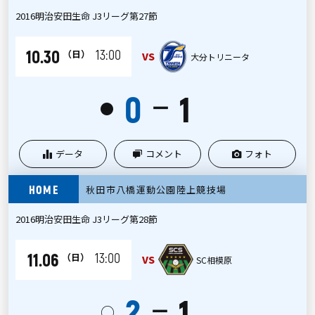
2016明治安田生命 J3リーグ第27節
10.30
13:00
（日）
VS
大分トリニータ
0
1
ー
●
データ
コメント
フォト
HOME
秋田市八橋運動公園陸上競技場
2016明治安田生命 J3リーグ第28節
11.06
13:00
（日）
VS
SC相模原
2
1
ー
○