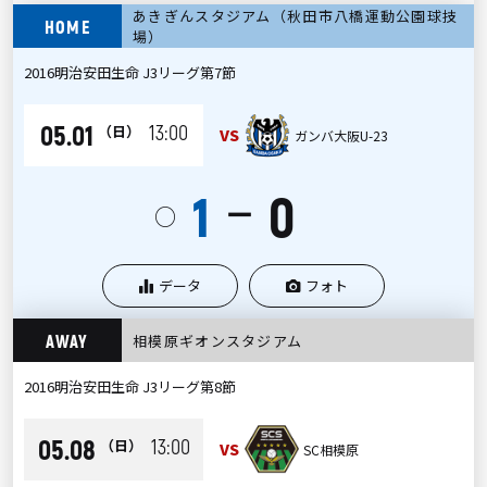
あきぎんスタジアム（秋田市八橋運動公園球技
HOME
場）
2016明治安田生命 J3リーグ第7節
05.01
13:00
（日）
VS
ガンバ大阪U-23
1
0
ー
○
データ
フォト
AWAY
相模原ギオンスタジアム
2016明治安田生命 J3リーグ第8節
05.08
13:00
（日）
VS
SC相模原