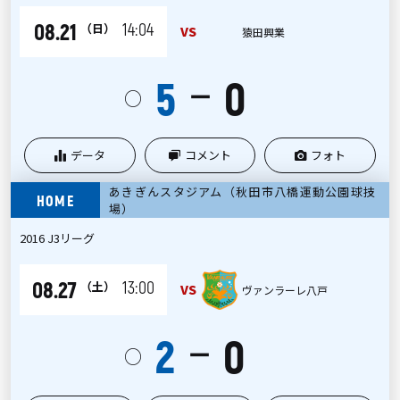
08.21
14:04
（日）
VS
猿田興業
5
0
ー
○
データ
コメント
フォト
あきぎんスタジアム（秋田市八橋運動公園球技
HOME
場）
2016 J3リーグ
08.27
13:00
（土）
VS
ヴァンラーレ八戸
2
0
ー
○