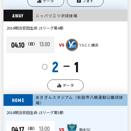
データ
フォト
AWAY
ニッパツ三ツ沢球技場
2016明治安田生命 J3リーグ第4節
04.10
13:00
（日）
VS
Y.S.C.C.横浜
2
1
ー
○
データ
あきぎんスタジアム（秋田市八橋運動公園球技
HOME
場）
2016明治安田生命 J3リーグ第5節
04.17
13:00
（日）
VS
栃木SC