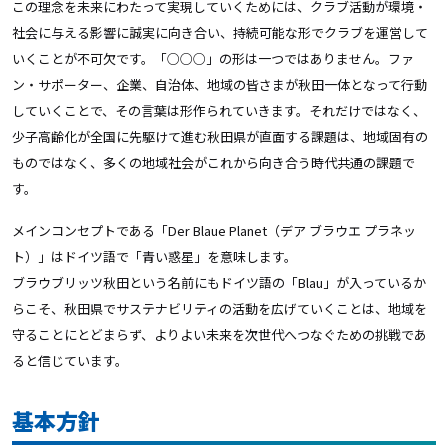
この理念を未来にわたって実現していくためには、クラブ活動が環境・
社会に与える影響に誠実に向き合い、持続可能な形でクラブを運営して
いくことが不可欠です。「○○○」の形は一つではありません。ファ
ン・サポーター、企業、自治体、地域の皆さまが秋田一体となって行動
していくことで、その言葉は形作られていきます。それだけではなく、
少子高齢化が全国に先駆けて進む秋田県が直面する課題は、地域固有の
ものではなく、多くの地域社会がこれから向き合う時代共通の課題で
す。
メインコンセプトである「Der Blaue Planet（デア ブラウエ プラネッ
ト）」はドイツ語で「青い惑星」を意味します。
ブラウブリッツ秋田という名前にもドイツ語の「Blau」が入っているか
らこそ、秋田県でサステナビリティの活動を広げていくことは、地域を
守ることにとどまらず、よりよい未来を次世代へつなぐための挑戦であ
ると信じています。
基本方針