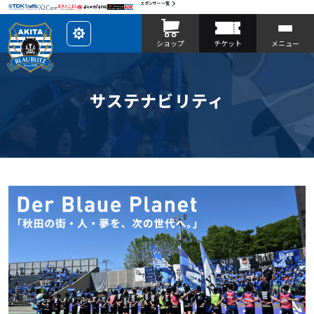
スポンサー一覧
レ
ショップ
チケット
メニュー
イ
ア
ウ
ト
を
カ
サステナビリティ
ス
タ
マ
イ
ズ