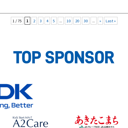
こども園ひかり幼稚園にて「園庭緑化プロジェクト」を実施しました
1 / 75
1
2
3
4
5
...
10
20
30
...
»
Last »
TOP SPONSOR