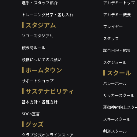
選手・スタッフ紹介
アカデミートップ
トレーニング見学・差し入れ
アカデミー概要
スタジアム
プレイヤー
ソユースタジアム
スタッフ
観戦時ルール
試合日程・結果
映像についてのお願い
スケジュール
ホームタウン
スクール
サポートショップ
バレーボール
サステナビリティ
サッカースクール
基本方針・各種方針
運動神経向上スク
SDGs宣言
スキースクール
グッズ
剣道スクール
クラブ公式オンラインストア