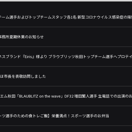
チーム選手およびトップチームスタッフ各1名 新型コロナウイルス感染症の陽
事務所夏期休業のお知らせ
ネスブランド『Eiris』様より ブラウブリッツ秋田トップチーム選手へプロテ
にかほ市長を表敬訪問しました
エフエム秋田「BLAUBLITZ on the wave」DF32 増田繁人選手 生電話での出演
ーツ選手のための食トレご飯】栄養満点！スポーツ選手のお弁当