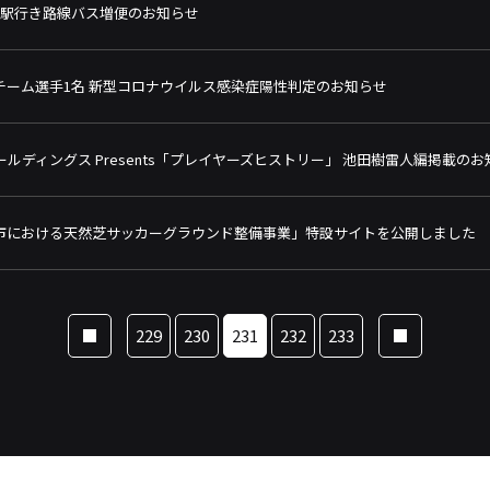
秋田駅行き路線バス増便のお知らせ
チーム選手1名 新型コロナウイルス感染症陽性判定のお知らせ
ホールディングス Presents「プレイヤーズヒストリー」 池田樹雷人編掲載の
市における天然芝サッカーグラウンド整備事業」特設サイトを公開しました
229
230
231
232
233