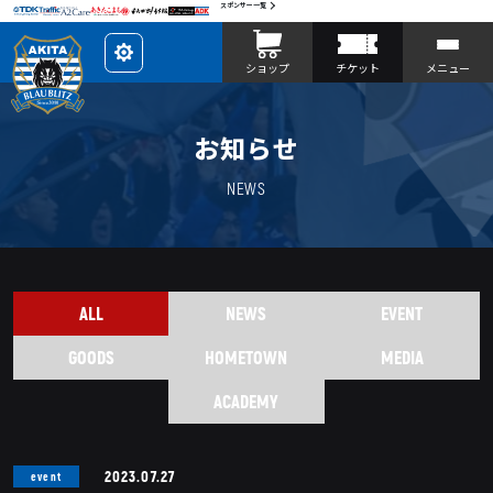
スポンサー一覧
レ
ショップ
チケット
メニュー
イ
ア
ウ
ト
を
お知らせ
カ
ス
タ
マ
NEWS
イ
ズ
ALL
NEWS
EVENT
GOODS
HOMETOWN
MEDIA
ACADEMY
2023.07.27
event