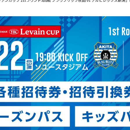
YBCルヴァンカップ 1stラウンド3回戦 ブラウブリッツ秋田 vs アルビレック