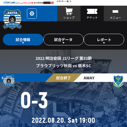
スポンサー一覧
レ
ショップ
チケット
メニュー
イ
ア
ウ
ト
を
カ
試合情報
試合データ
レポート
ス
タ
マ
イ
ズ
2022 明治安田 J2リーグ 第32節
ブラウブリッツ秋田 vs 栃木SC
HOME
試合終了
AWAY
0
-
3
2022.08.20. Sat 19:00