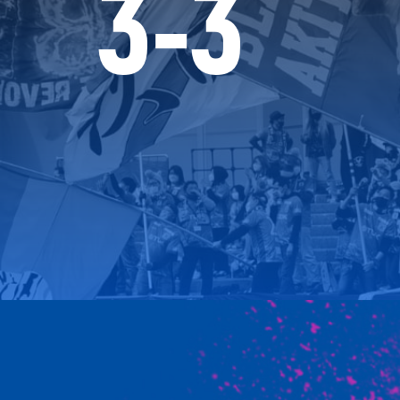
3
-
3