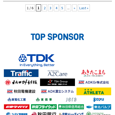
1 / 6
1
2
3
4
5
...
»
Last »
TOP SPONSOR