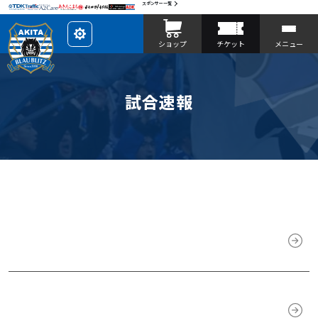
スポンサー一覧
レ
ショップ
チケット
メニュー
イ
ア
ウ
ト
を
カ
試合速報
ス
タ
マ
イ
ズ
2013.08.25
第23回秋田県総合サッカー選手権大会 試合速報
2013.08.17