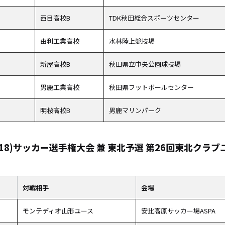
西目高校B
TDK秋田総合スポーツセンター
由利工業高校
水林陸上競技場
新屋高校B
秋田県立中央公園球技場
男鹿工業高校
秋田県フットボールセンター
明桜高校B
男鹿マリンパーク
18)サッカー選手権大会 兼 東北予選 第26回東北クラブユ
対戦相手
会場
モンテディオ山形ユース
安比高原サッカー場ASPA