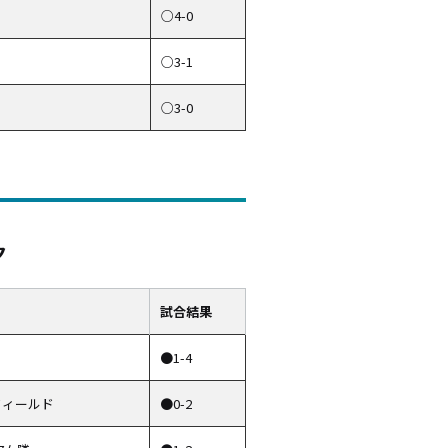
○4-0
○3-1
○3-0
ク
試合結果
●1-4
フィールド
●0-2