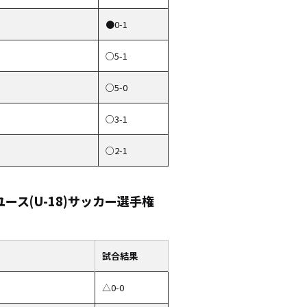
●0-1
○5-1
○5-0
○3-1
○2-1
ース(U-18)サッカー選手権
試合結果
△0-0