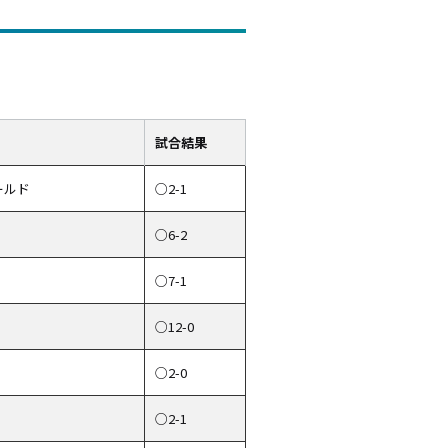
試合結果
ールド
○2-1
○6-2
○7-1
○12-0
○2-0
○2-1