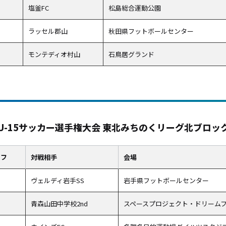
塩釜FC
松島総合運動公園
ラッセル郡山
秋田県フットボールセンター
モンテディオ村山
石鳥居グランド
日本U-15サッカー選手権大会 東北みちのくリーグ北ブロッ
オフ
対戦相手
会場
ヴェルディ岩手SS
岩手県フットボールセンター
青森山田中学校2nd
スペースプロジェクト・ドリーム