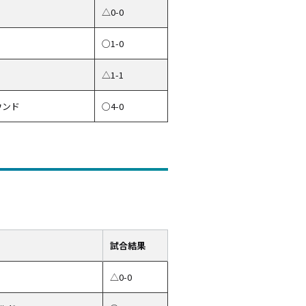
△0-0
○1-0
△1-1
ウンド
○4-0
試合結果
△0-0