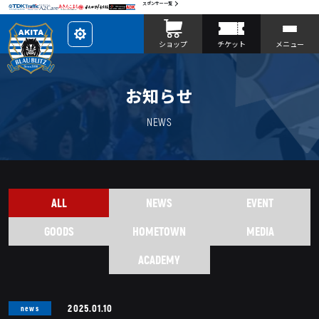
スポンサー一覧
レ
ショップ
チケット
メニュー
イ
ア
ウ
ト
を
お知らせ
カ
ス
タ
マ
NEWS
イ
ズ
ALL
NEWS
EVENT
GOODS
HOMETOWN
MEDIA
ACADEMY
2025.01.10
news