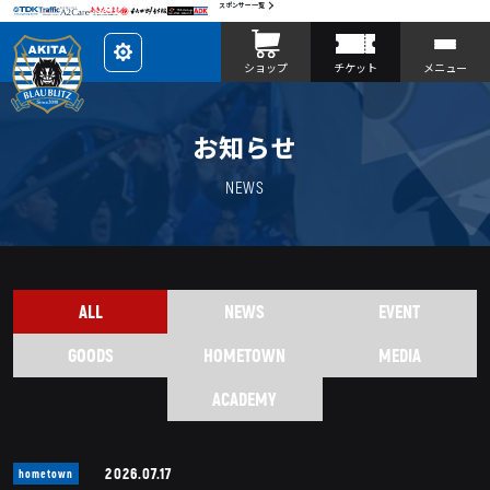
スポンサー一覧
レ
ショップ
チケット
メニュー
イ
ア
ウ
ト
を
お知らせ
カ
ス
タ
マ
NEWS
イ
ズ
ALL
NEWS
EVENT
GOODS
HOMETOWN
MEDIA
ACADEMY
2026.07.17
hometown