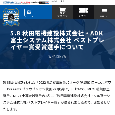
スポンサー一覧
レ
ショップ
チケット
メニュー
イ
ア
ウ
ト
を
5.8 秋田電機建設株式会社・ADK
カ
ス
富士システム株式会社 ベストプレ
タ
マ
イヤー賞受賞選手について
イ
ズ
WHATSNEW
5月8日(日)に行われた「2022明治安田生命J2リーグ 第15節 ローカルパワ
ー Presents ブラウブリッツ秋田 vs 横浜FC」において、MF23 稲葉修土
選手、MF24 小暮大器選手の2名に「秋田電機建設株式会社・ADK富士シ
ステム株式会社 ベストプレイヤー賞」が贈られましたので、お知らせい
たします。