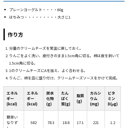
プレーンヨーグルト・・・・60g
はちみつ・・・・・・・・・大さじ1
作り方
分量のクリームチーズを常温に戻しておく。
りんごをよく洗い、皮付きのまま1.5cm角に切る。柿は皮を剥いて
1.5cm角に切る。
1のクリームチーズにAを加え、よく合わせる。
りんご、柿を皿に盛り付け、クリームチーズソースをかけて完成。
エネル
エネル
炭水
たん
カルシ
ビタ
脂質
ギー
ギー
化物
ぱく
ウム
ミン
(g)
(kcal)
(kcal)
(g)
質(g)
(mg)
D(μg)
簡単い
なりず
582
78.3
18.8
17.1
221
1.2
し