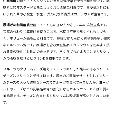
中華風酢の物・・・
カルシウムが豊富な青梗菜を使った和え物です。調
味料は粒マスタードと黒こしょうだけの簡単料理です。青梗菜以外にも
ほうれん草や小松菜、水菜 、菜の花など青菜はカルシウムが豊富です。
厚揚げの和風麻婆豆腐・・・
だしのきいたやさしい味の麻婆豆腐です。
豆腐の代わりに厚揚げを使うことで、水切り不要で煮くずれもしづら
く、ボリューム感も出る料理です。 厚揚げはたんぱく質や鉄も多い優秀
なカルシウム源です。厚揚げを含む大豆製品はカルシウムを効率よく摂
れる骨の強化にお勧めの食材料です。きくらげも加えることでカルシウ
ムの吸収を助けるビタミンDを摂取できます。
フルーツのクリームチーズ和え・・・
スッキリした酸味のあるクリーム
チーズはフルーツと相性抜群です。週末のご褒美デザートとしてクリー
ムチーズの入った濃厚なソースでフルーツを食べてみませんか。ヨーグ
ルトやチーズなどの乳製品は骨の強化になるカルシウム、たんぱく質の
補給源です。チーズに含まれるカルシウムは吸収率が高いとされていま
す。