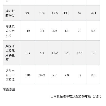
鮭の甘
298
17.6
17.6
13.9
67
26.1
酢かけ
青梗菜
のツナ
49
3.4
3.9
1.1
70
0.6
和え
厚揚げ
の和風
177
5.4
11.2
9.4
162
1.0
麻婆豆
腐
クリー
ムチー
184
24.9
2.7
7.0
57
0.0
ズ和え
栄養素量
日本食品標準成分表2020年版（八訂）