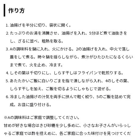
作り方
油揚げを半分に切り、袋状に開く。
たっぷりのお湯を沸騰させ、油揚げを入れ、5分ほど煮て油抜きを
し、ざるに並べ、粗熱を取る。
Aの調味料を鍋に入れ、火にかける。2の油揚げを入れ、中火で落し
蓋をして煮る。時々鍋を揺らしながら、煮汁がひたひたになるくらい
まで煮て、火を止め、冷ます。
しその葉は千切りにし、しらす干しはフライパンで乾煎りする。
あたたかいご飯に白いりごまを指で潰しながら入れ、4のしその葉、
しらす干しを加え、ご飯を切るようにしゃもじで混ぜる。
冷ました油揚げの汁気を両手に挟んで軽く絞り、5のご飯を詰めて完
成。お皿に盛り付ける。
※Aの調味料はご家庭で調整してください。
甘めが好きな場合はきび砂糖を少し多めに、小さなお子さんがいらっし
ゃるご家庭では酢を控えめに、
各ご家庭に合った味付けを見つけてくだ