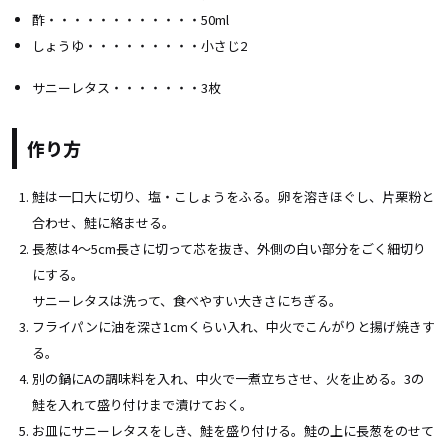
酢・・・・・・・・・・・・50ml
しょうゆ・・・・・・・・・小さじ2
サニーレタス・・・・・・・3枚
作り方
鮭は一口大に切り、塩・こしょうをふる。卵を溶きほぐし、片栗粉と
合わせ、鮭に絡ませる。
長葱は4～5cm長さに切って芯を抜き、外側の白い部分をごく細切り
にする。
サニーレタスは洗って、食べやすい大きさにちぎる。
フライパンに油を深さ1cmくらい入れ、中火でこんがりと揚げ焼きす
る。
別の鍋にAの調味料を入れ、中火で一煮立ちさせ、火を止める。3の
鮭を入れて盛り付けまで漬けておく。
お皿にサニーレタスをしき、鮭を盛り付ける。鮭の上に長葱をのせて