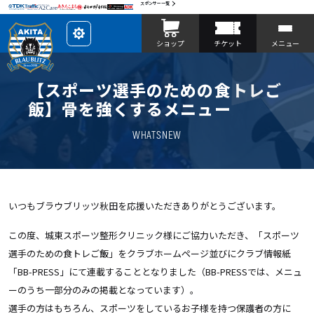
スポンサー一覧
レ
ショップ
チケット
メニュー
イ
ア
ウ
ト
を
【スポーツ選手のための食トレご
カ
ス
飯】骨を強くするメニュー
タ
マ
イ
WHATSNEW
ズ
いつもブラウブリッツ秋田を応援いただきありがとうございます。
この度、城東スポーツ整形クリニック様にご協力いただき、「スポーツ
選手のための食トレご飯」をクラブホームページ並びにクラブ情報紙
「BB-PRESS」にて連載することとなりました（BB-PRESSでは、メニュ
ーのうち一部分のみの掲載となっています）。
選手の方はもちろん、スポーツをしているお子様を持つ保護者の方に