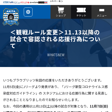
スポンサー一覧
レ
ショップ
チケット
メニュー
イ
ア
ウ
ト
を
＜観戦ルール変更＞11.13以降の
カ
ス
試合で容認される応援行為につい
タ
マ
て
イ
ズ
WHATSNEW
いつもブラウブリッツ秋田の応援をいただきありがとうございます。
11月5日(金)にJリーグより発表があり、「Jリーグ新型コロナウイルス感
染症対応ガイドライン」の スタジアムにおける応援行為に関する見直し
がされることとなりましたのでお知らせいたします。
なお、今回の適用は11月13日(土)以降の試合が対象となり、
11月7日(日)