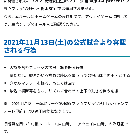
に開催される、「2021明治安田生命J2リーグ 第38節 JAL presents ブ
ラウブリッツ秋田 vs 栃木SC」では適用されません。
なお、本ルールはホームゲームのみ適用です。アウェイゲームに関して
は、主管クラブのルールをご確認ください。
2021年11月13日(土)の公式試合より容認
される行為
大旗を含むフラッグの掲出、旗を振る行為
※ただし、観客がいる複数の座席を覆う形での掲出は当面不可とする
タオルマフラーを振る、もしくは回す
数名で横断幕をもち、リズムに合わせて上下の動きを伴う応援
※「2021明治安田生命J2リーグ第40節 ブラウブリッツ秋田 vs ヴァンフ
ォーレ甲府」より適用開始となります。
横断幕を用いた応援は「ホーム自由席」「アウェイ自由席」のみ可能で
す。