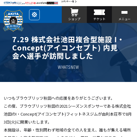
スポンサー一覧
レ
ショップ
チケット
メニュー
イ
ア
ウ
ト
を
7.29 株式会社池田複合型施設 I・
カ
ス
Concept(アイコンセプト) 内見
タ
マ
会へ選手が訪問しました
イ
ズ
WHATSNEW
いつもブラウブリッツ秋田への応援をありがとうございます。
この度、ブラウブリッツ秋田の
2021
シーズンスポンサーである株式会社
池田の
I
・
Concept(
アイコンセプト
)フィットネスジム
が由利本荘市で
8
月
3
日(火)に開業いたします。
本施設は、年齢・性別問わず地域の全ての人を支え、誰もが集える場所