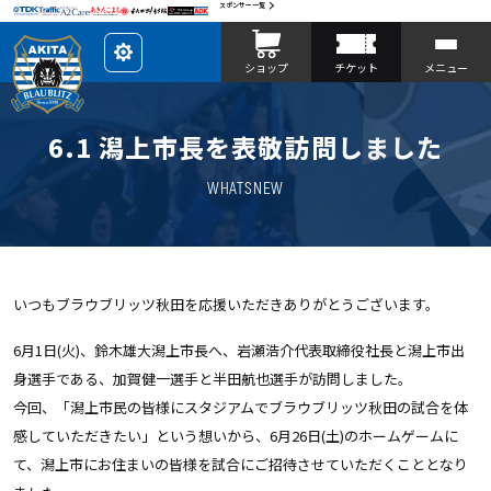
スポンサー一覧
レ
ショップ
チケット
メニュー
イ
ア
ウ
ト
を
6.1 潟上市長を表敬訪問しました
カ
ス
タ
マ
WHATSNEW
イ
ズ
いつもブラウブリッツ秋田を応援いただきありがとうございます。
6
月
1
日
(
火
)
、鈴木雄大潟上市長へ、岩瀬浩介代表取締役社長と潟上市出
身選手である、加賀健一選手と半田航也選手が訪問しました。
今回、「潟上市民の皆様にスタジアムでブラウブリッツ秋田の試合を体
感していただきたい」という想いから、6月26日(土)のホームゲームに
て、潟上市にお住まいの皆様を試合にご招待させていただくこととなり