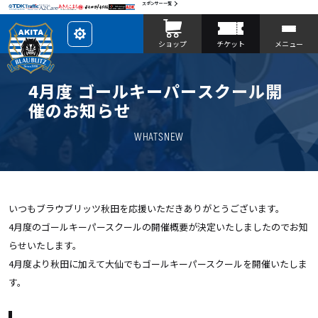
スポンサー一覧
レ
ショップ
チケット
メニュー
イ
ア
ウ
ト
を
4月度 ゴールキーパースクール開
カ
ス
催のお知らせ
タ
マ
イ
WHATSNEW
ズ
いつもブラウブリッツ秋田を応援いただきありがとうございます。
4月度のゴールキーパースクールの開催概要が決定いたしましたのでお知
らせいたします。
4月度より秋田に加えて大仙でもゴールキーパースクールを開催いたしま
す。