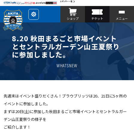
スポンサー一覧
レ
ショップ
チケット
メニュー
イ
ア
ウ
ト
を
8.20 秋田まるごと市場イベント
カ
ス
とセントラルガーデン山王夏祭り
タ
マ
に参加しました。
イ
ズ
WHATSNEW
先週末はイベント盛りだくさん！ブラウブリッツは20、21日に5ヶ所の
イベントに参加しました。
まずは20日(土)に参加した秋田まるごと市場イベントとセントラルガー
デン山王夏祭りの様子を
ご紹介します！