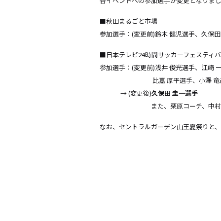
各イベントへの参加選手が変更となりま
■秋田まるごと市場
参加選手：(変更前)鈴木 健児選手、久保田 
■日本テレビ24時間サッカーフェスティ
参加選手：(変更前)浅井 俊光選手、江崎 
比嘉 厚平選手、小澤 竜己選手
→ (変更後)
久保田 圭一選手
また、栗原コーチ、中村GKコー
なお、セントラルガーデン山王夏祭りと