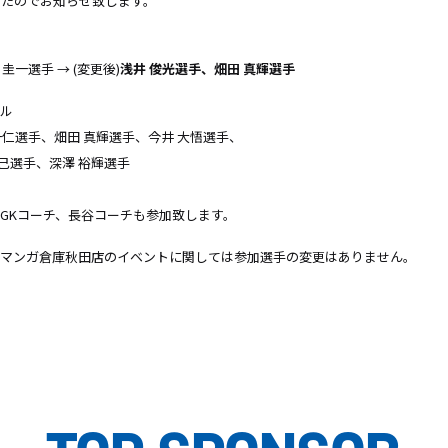
したのでお知らせ致します。
圭一選手 → (変更後)
浅井 俊光選手、畑田 真輝選手
バル
一仁選手、畑田 真輝選手、今井 大悟選手、
、深澤 裕輝選手
チ、長谷コーチも参加致します。
、マンガ倉庫秋田店のイベントに関しては参加選手の変更はありません。