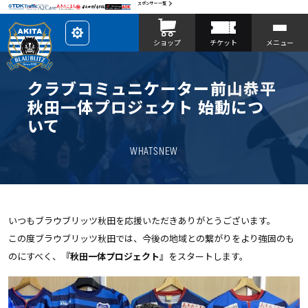
スポンサー一覧
レ
ショップ
チケット
メニュー
イ
ア
ウ
ト
を
クラブコミュニケーター前山恭平
カ
ス
秋田一体プロジェクト 始動につ
タ
マ
いて
イ
ズ
WHATSNEW
いつもブラウブリッツ秋田を応援いただきありがとうございます。
この度ブラウブリッツ秋田では、今後の地域との繋がりをより強固のも
のにすべく、
『秋田一体プロジェクト』
をスタートします。