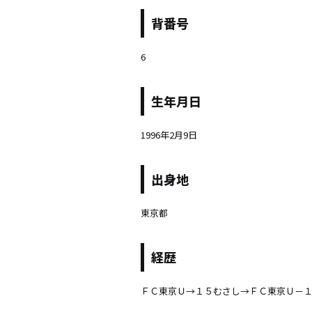
背番号
6
生年月日
1996年2月9日
出身地
東京都
経歴
ＦＣ東京Ｕ→１５むさし→ＦＣ東京Ｕ－