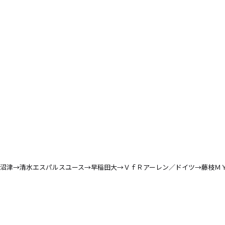
沼津→清水エスパルスユース→早稲田大→ＶｆＲアーレン／ドイツ→藤枝Ｍ