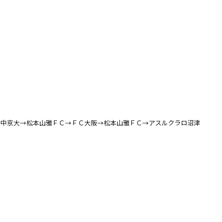
→中京大→松本山雅ＦＣ→ＦＣ大阪→松本山雅ＦＣ→アスルクラロ沼津