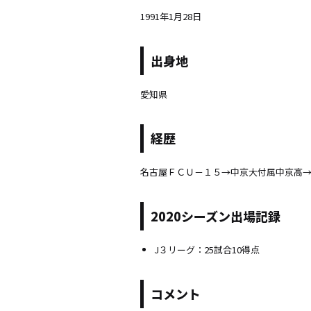
1991年1月28日
出身地
愛知県
経歴
名古屋ＦＣＵ－１５→中京大付属中京高
2020シーズン出場記録
J３リーグ：25試合10得点
コメント