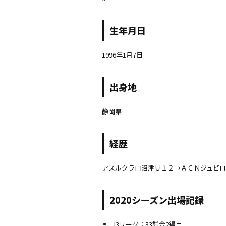
生年月日
1996年1月7日
出身地
静岡県
経歴
アスルクラロ沼津Ｕ１２→ＡＣＮジュビロ
2020シーズン出場記録
J3リーグ：33試合2得点