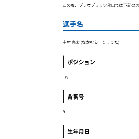
この度、ブラウブリッツ秋田では下記の選
選手名
中村 亮太 (なかむら りょうた)
ポジション
FW
背番号
9
生年月日