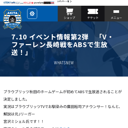
スポンサー一覧
レ
ショップ
チケット
メニュー
イ
ア
ウ
ト
を
7.10 イベント情報第2弾 「V・
カ
ス
ファーレン長崎戦をABSで生放
タ
マ
送！」
イ
ズ
WHATSNEW
ブラウブリッツ秋田のホームゲームが初めてABSで生放送されることが
決定しました。
実況はブラウブリッツTVでお馴染みの廣田裕司アナウンサー！なんと、
解説は元Jリーガー
宮沢ミシェル氏です！！