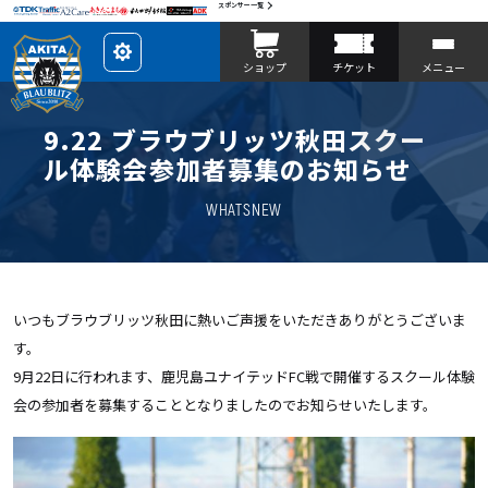
スポンサー一覧
レ
ショップ
チケット
メニュー
イ
ア
ウ
ト
を
9.22 ブラウブリッツ秋田スクー
カ
ス
ル体験会参加者募集のお知らせ
タ
マ
イ
WHATSNEW
ズ
いつもブラウブリッツ秋田に熱いご声援をいただきありがとうございま
す。
9月22日に行われます、鹿児島ユナイテッドFC戦で開催するスクール体験
会の参加者を募集することとなりましたのでお知らせいたします。