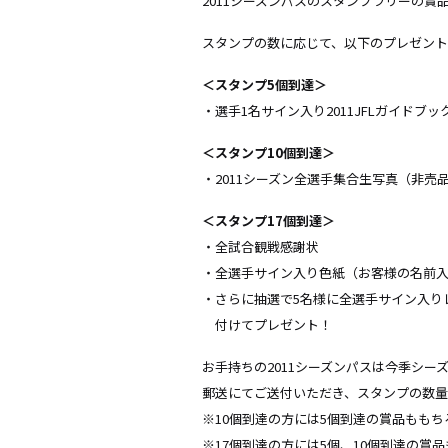
2011シーズンパスのスタンプラリーの賞
スタンプの数に応じて、以下のプレゼント
＜スタンプ5個到達＞
・選手1名サイン入り2011JFLガイドブ
＜スタンプ10個到達＞
・2011シーズン全選手集合生写真（非売
＜スタンプ17個到達＞
・全試合観戦感謝状
・全選手サイン入り色紙（お客様の名前
・さらに抽選で5名様に全選手サイン入り
付けてプレゼント！
お手持ちの2011シーズンパスは今季シ
郵送にてご送付いただき、スタンプの数量
※10個到達の方には5個到達の賞品もも
※17個到達の方には5個、10個到達の賞