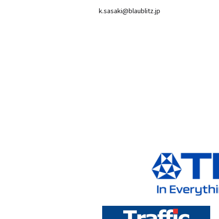
k.sasaki@blaublitz.jp