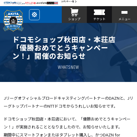
スポンサー一覧
レ
ショップ
チケット
メニュー
イ
ア
ウ
ト
を
ドコモショップ秋田店・本荘店
カ
ス
「優勝おめでとうキャンペー
タ
マ
ン！」開催のお知らせ
イ
ズ
WHATSNEW
JリーグオフィシャルブロードキャスティングパートナーのDAZNと、Jリ
ーグトップパートナーのNTTドコモからうれしいお知らせです。
ドコモショップ秋田店・本荘店において、「優勝おめでとうキャンペー
ン！」が実施されることとなりましたので、お知らせいたします。
期間中にスマートフォンまたはタブレット購入し、かつDAZN for