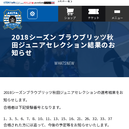
スポンサー一覧
レ
ショップ
チケット
メニュー
イ
ア
ウ
ト
を
2018シーズン ブラウブリッツ秋
カ
ス
田ジュニアセレクション結果のお
タ
マ
知らせ
イ
ズ
WHATSNEW
2018シーズンブラウブリッツ秋田ジュニアセレクションの選考結果をお
知らせします。
合格者は下記受験番号となります。
1、3、5、6、7、8、10、11、13、15、16、21、26、32、33、37
合格された方には追って、今後の予定等をお知らせいたします。