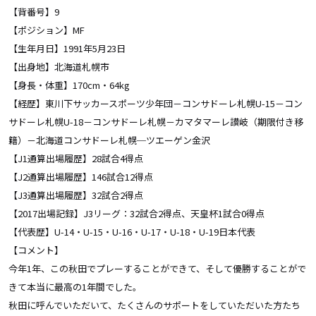
【背番号】9
【ポジション】MF
【生年月日】1991年5月23日
【出身地】北海道札幌市
【身長・体重】170cm・64kg
【経歴】東川下サッカースポーツ少年団－コンサドーレ札幌U-15－コン
サドーレ札幌U-18－コンサドーレ札幌－カマタマーレ讃岐（期限付き移
籍）－北海道コンサドーレ札幌─ツエーゲン金沢
【J1通算出場履歴】28試合4得点
【J2通算出場履歴】146試合12得点
【J3通算出場履歴】32試合2得点
【2017出場記録】J3リーグ：32試合2得点、天皇杯1試合0得点
【代表歴】U-14・U-15・U-16・U-17・U-18・U-19日本代表
【コメント】
今年1年、この秋田でプレーすることができて、そして優勝することがで
きて本当に最高の1年間でした。
秋田に呼んでいただいて、たくさんのサポートをしていただいた方たち