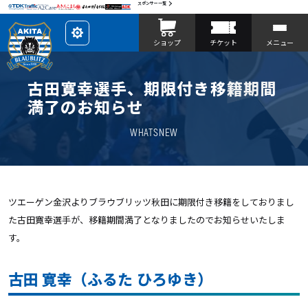
スポンサー一覧
レ
ショップ
チケット
メニュー
イ
ア
ウ
ト
を
古田寛幸選手、期限付き移籍期間
カ
ス
満了のお知らせ
タ
マ
イ
WHATSNEW
ズ
ツエーゲン金沢よりブラウブリッツ秋田に期限付き移籍をしておりまし
た古田寛幸選手が、移籍期間満了となりましたのでお知らせいたしま
す。
古田 寛幸（ふるた ひろゆき）