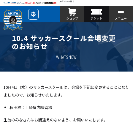
スポンサー一覧
レ
ショップ
チケット
メニュー
イ
ア
ウ
ト
を
10.4 サッカースクール会場変更
カ
ス
のお知らせ
タ
マ
イ
WHATSNEW
ズ
10月4日（水）のサッカースクールは、会場を下記に変更することとなり
ましたので、お知らせいたします。
秋田校：土崎屋内練習場
生徒のみなさんはお間違えのないよう、お願いいたします。