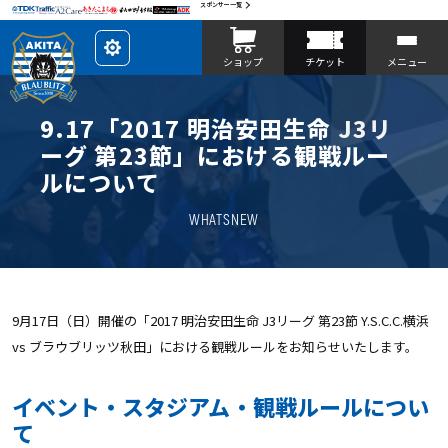
スポンサー一覧
レ
ショップ
チケット
メニュー
イ
ア
ウ
ト
を
9.17「2017 明治安田生命 J3リ
カ
ス
ーグ 第23節」における観戦ルー
タ
マ
ルについて
イ
ズ
WHATSNEW
9月17日（日）開催の「2017 明治安田生命 J3リーグ 第23節 Y.S.C.C.横浜
vs ブラウブリッツ秋田」における観戦ルールをお知らせいたします。
イベント・スタジアム・観戦ルールについ
て