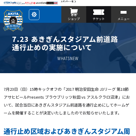
スポンサー一覧
レ
ショップ
チケット
メニュー
イ
ア
ウ
ト
を
7.23 あきぎんスタジアム前道路
カ
ス
通行止めの実施について
タ
マ
イ
WHATSNEW
ズ
7月23日（日）15時キックオフの「2017 明治安田生命 J3リーグ 第18節
アサヒビールPresents ブラウブリッツ秋田 vs アスルクラロ沼津」にお
いて、試合当日にあきぎんスタジアム前道路を通行止めにしてホームゲ
ームを開催することが決定いたしましたのでお知らせいたします。
通行止め区域およびあきぎんスタジアム周