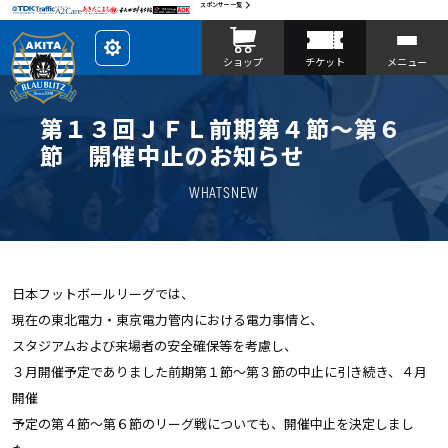
スポンサー一覧
レ
ショップ
チケット
メニュー
イ
ア
ウ
ト
を
第１３回ＪＦＬ前期第４節～第６
カ
ス
節 開催中止のお知らせ
タ
マ
イ
WHATSNEW
ズ
日本フットボールリーグでは、
現在の東北電力・東京電力管内における電力事情と、
スタジアムおよび来場者の安全確保等を考慮し、
３月開催予定でありました前期第１節～第３節の中止に引き続き、４月
開催
予定の第４節～第６節のリーグ戦についても、開催中止を決定しまし