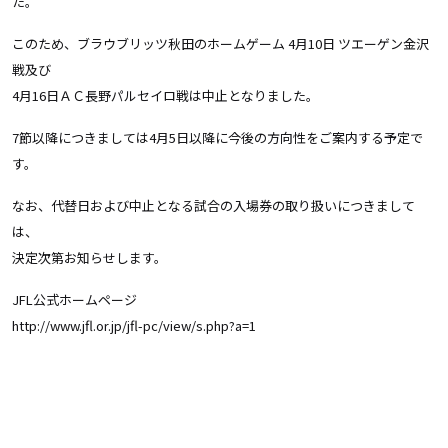
た。
このため、ブラウブリッツ秋田のホームゲーム 4月10日 ツエーゲン金沢
戦及び
4月16日ＡＣ長野パルセイロ戦は中止となりました。
7節以降につきましては4月5日以降に今後の方向性をご案内する予定で
す。
なお、代替日および中止となる試合の入場券の取り扱いにつきまして
は、
決定次第お知らせします。
JFL公式ホームページ
http://www.jfl.or.jp/jfl-pc/view/s.php?a=1