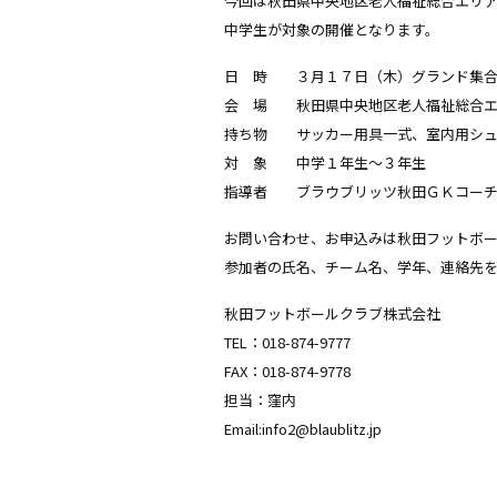
今回は秋田県中央地区老人福祉総合エリ
中学生が対象の開催となります。
日 時 ３月１７日（木）グランド集合16：3
会 場 秋田県中央地区老人福祉総合エ
持ち物 サッカー用具一式、室内用シュー
対 象 中学１年生～３年生
指導者 ブラウブリッツ秋田ＧＫコーチ
お問い合わせ、お申込みは秋田フットボ
参加者の氏名、チーム名、学年、連絡先
秋田フットボールクラブ株式会社
TEL：018-874-9777
FAX：018-874-9778
担当：窪内
Email:info2@blaublitz.jp