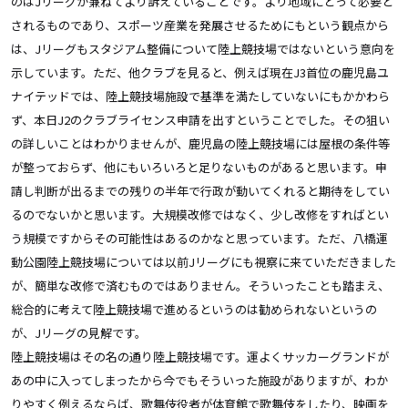
のはJリーグが兼ねてより訴えていることです。より地域にとって必要と
されるものであり、スポーツ産業を発展させるためにもという観点から
は、Jリーグもスタジアム整備について陸上競技場ではないという意向を
示しています。ただ、他クラブを見ると、例えば現在J3首位の鹿児島ユ
ナイテッドでは、陸上競技場施設で基準を満たしていないにもかかわら
ず、本日J2のクラブライセンス申請を出すということでした。その狙い
の詳しいことはわかりませんが、鹿児島の陸上競技場には屋根の条件等
が整っておらず、他にもいろいろと足りないものがあると思います。申
請し判断が出るまでの残りの半年で行政が動いてくれると期待をしてい
るのでないかと思います。大規模改修ではなく、少し改修をすればとい
う規模ですからその可能性はあるのかなと思っています。ただ、八橋運
動公園陸上競技場については以前Jリーグにも視察に来ていただきました
が、簡単な改修で済むものではありません。そういったことも踏まえ、
総合的に考えて陸上競技場で進めるというのは勧められないというの
が、Jリーグの見解です。
陸上競技場はその名の通り陸上競技場です。運よくサッカーグランドが
あの中に入ってしまったから今でもそういった施設がありますが、わか
りやすく例えるならば、歌舞伎役者が体育館で歌舞伎をしたり、映画を