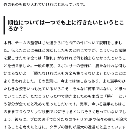
外のものも取り入れていければと思っています。
順位については一つでも上に行きたいというとこ
ろか？
本日、チームの監督はじめ選手らにも今回の件について説明をしまし
た。伝えたことは先ほどお話ししたものと同じですが、こういった議論
を起こせたのは全ては「勝利」がなければ何も始まらなかったというこ
とを伝えました。一般の市民、スポンサーの皆様に「勝たなければ何も
始まらないよ」「勝たなければ人もお金も集まらないよ」ということは
よく言われました。その言葉に、今までは悔しさもあり、また選手のひ
たむきな姿をいつも見ているからこそ「そんなに簡単ではない」と思っ
ていましたが、ただこういった中で動き出したのも本当に「勝利」とい
う部分が全てだと改めて思ったしだいです。実際、今いる選手たちはこ
のままブラウブリッツ秋田でJ2に行けるとはおそらく思っていないでし
ょう。彼らは、プロの選手で自分たちのキャリアUPや個々の幸せを追求
することを考えたときに、クラブの勝利が最大の近道だと思っています