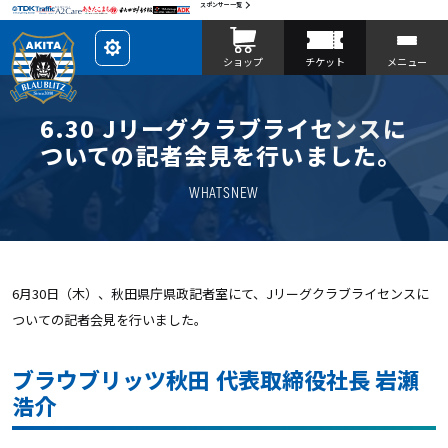
スポンサー一覧
レ
ショップ
チケット
メニュー
イ
ア
ウ
ト
を
6.30 Jリーグクラブライセンスに
カ
ス
ついての記者会見を行いました。
タ
マ
イ
WHATSNEW
ズ
6月30日（木）、秋田県庁県政記者室にて、Jリーグクラブライセンスに
ついての記者会見を行いました。
ブラウブリッツ秋田 代表取締役社長 岩瀬
浩介