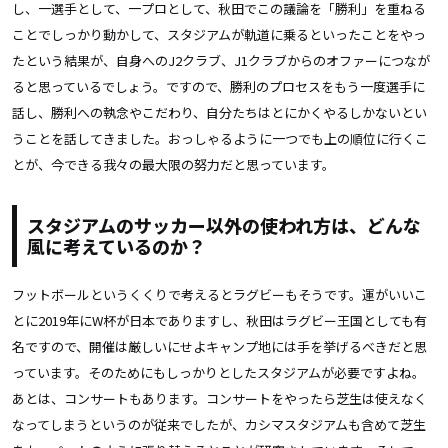
し、一選手として、一プロとして、秋田でこの議論を「勝利」を重ねる
ことでしっかり動かして、スタジアムが軌道に乗るといったことをやっ
たという結果が、自身へのJ2クラブ、J1クラブからのオファーにつなが
ると思っているでしょう。ですので、勝利のプロセスをもう一度選手に
話し、勝利への執念やこだわり、自分たちはとにかくやるしかないとい
うことを話してきました。おっしゃるように一つでも上の順位に行くこ
とが、今できる我々の最大限の努力だと思っています。
スタジアムのサッカー以外の使われ方は、どんな
風に考えているのか？
フットボールというくくりで考えるとラグビーもそうです。運がいいこ
とに2019年にW杯が日本でありますし、秋田はラグビー王国としても有
名ですので、開催は厳しいにせよキャンプ地には手を挙げるべきだと思
っています。そのためにもしっかりとしたスタジアムが必要ですよね。
あとは、コンサートもあります。コンサートをやったら芝生は使えなく
なってしまうというのが従来でしたが、カシマスタジアムも含めて芝生