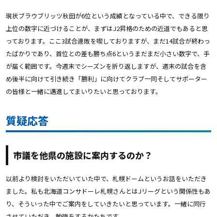
現状ブラウブリッツ秋田が6位という成績となっている中で、できる限り
上位の数字に近づけることが、まずはJ2昇格のための近道でもあると思
っております。ここ3試合連敗を喫しておりますが、まだ14試合が終わっ
たばかりであり、首位との差も勝ち点6というまだまだ小さい数字で、手
が届く範囲です。今週末でシーズンを折り返しますが、週末の試合を含
め後半に向けて引き続き「勝利」に向けてクラブ一同そしてサポーター
の皆様と一緒に邁進してまいりたいと思っております。
質疑応答
市議を他県の施設に案内するのか？
以前より検討をいただいていた中で、札幌ドームというお話をいただき
ました。私も北海道コンサドーレ札幌さんとはJリーグという関係性もあ
り、そういった中でご案内をしていきたいと思っています。一緒に同行
させていただき、勉強をするかたちです。