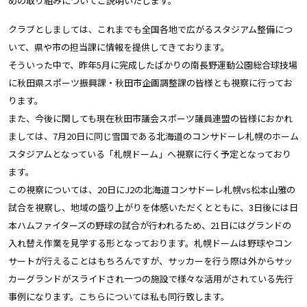
めの取り組みについてご説明いたします。
クラブとしましては、これまでも全国各地で広がるスタジアム整備につ
いて、県や市の担当課に情報を提供してきております。
そういった中で、昨年5月に完成したばかりの南長野運動公園総合球技場
に秋田県スポーツ振興課・秋田市企画調整課の皆様とも視察に行ってお
ります。
また、今後に関しても現在秋田市議会スポーツ議員連盟の皆様におかれ
ましては、7月20日に同じ雪国である北海道のコンサドーレ札幌のホーム
スタジアムとなっている「札幌ドーム」へ視察に行く予定となっており
ます。
この視察については、20日にJ2の北海道コンサドーレ札幌vs松本山雅の
試合を視察し、地域の盛り上がりを体感いただくとともに、3日後には日
本ハムファイターズの野球の試合が行われるため、21日にはグランドの
入れ替え作業を見学する形となっております。札幌ドームは野球やコン
サートが行えることはもちろんですが、サッカーを行う際は外からサッ
カーグランドがスライドされ一つの施設で様々な活用がされている先行
事例になります。こちらについては私も同行致します。