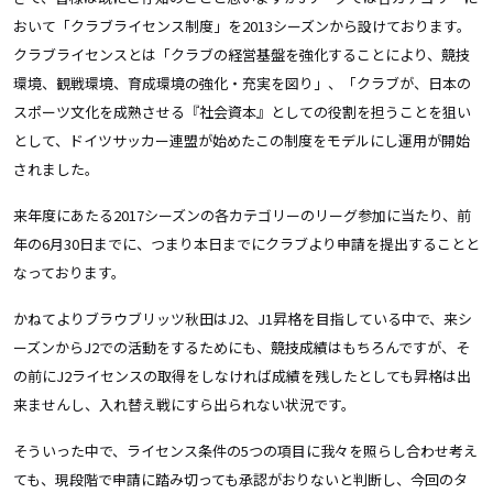
おいて「クラブライセンス制度」を2013シーズンから設けております。
クラブライセンスとは「クラブの経営基盤を強化することにより、競技
環境、観戦環境、育成環境の強化・充実を図り」、「クラブが、日本の
スポーツ文化を成熟させる『社会資本』としての役割を担うことを狙い
として、ドイツサッカー連盟が始めたこの制度をモデルにし運用が開始
されました。
来年度にあたる2017シーズンの各カテゴリーのリーグ参加に当たり、前
年の6月30日までに、つまり本日までにクラブより申請を提出することと
なっております。
かねてよりブラウブリッツ秋田はJ2、J1昇格を目指している中で、来シ
ーズンからJ2での活動をするためにも、競技成績はもちろんですが、そ
の前にJ2ライセンスの取得をしなければ成績を残したとしても昇格は出
来ませんし、入れ替え戦にすら出られない状況です。
そういった中で、ライセンス条件の5つの項目に我々を照らし合わせ考え
ても、現段階で申請に踏み切っても承認がおりないと判断し、今回のタ