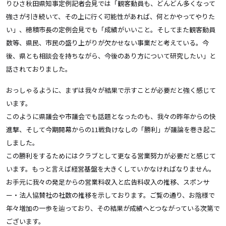
りひさ秋田県知事定例記者会見では「観客動員も、どんどん多くなって
強さが引き続いて、その上に行く可能性があれば、何とかやってやりた
い」、穂積市長の定例会見でも「成績がいいこと。そしてまた観客動員
数等、県民、市民の盛り上がりが欠かせない事業だと考えている。今
後、県とも相談会を持ちながら、今後のあり方について研究したい」と
話されておりました。
おっしゃるように、まずは我々が結果で示すことが必要だと強く感じて
います。
このように県議会や市議会でも話題となったのも、我々の昨年からの快
進撃、そして今期開幕からの11戦負けなしの「勝利」が議論を巻き起こ
しました。
この勝利をするためにはクラブとして更なる営業努力が必要だと感じて
います。もっと言えば経営基盤を大きくしていかなければなりません。
お手元に我々の発足からの営業料収入と広告料収入の推移、スポンサ
ー・法人協賛社の社数の推移を示しております。ご覧の通り、お陰様で
年々増加の一歩を辿っており、その結果が成績へとつながっている次第で
ございます。