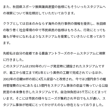
また、秋田県スポーツ振興議員連盟の皆様にもそういったスタジアムへ
の視察について現在検討していただいております。
クラブとしては日本のみならず海外の先行事例の情報を提供し、秋田県
の取り巻く社会環境の中で市民県民の皆様はもちろん、行政にとっても
誰もが幸せになれるようなスタジアムを提案していきたいと思っており
ます。
先般私は自分の故郷である鹿島アントラーズのホームスタジアムに視察
に行きました。
このスタジアムは1993年のJリーグ発足時に建設されたスタジアムです
が、着工から竣工まで約1年という異例の工期で完成されているほか、
2002年の日韓W杯の前に4万人収容へと改修され、今では2億円余りの維
持管理費の3/4にあたる1.5億円をスタジアム事体の収益で賄っている公設
民営の本来像を示したスタジアムです。自治体負担は5千万にとどまって
います。そこには市民の様々なニーズが集約され平日でも人が通い、ス
タジアム事体が地域にとってかけがえのない存在となっておりました。