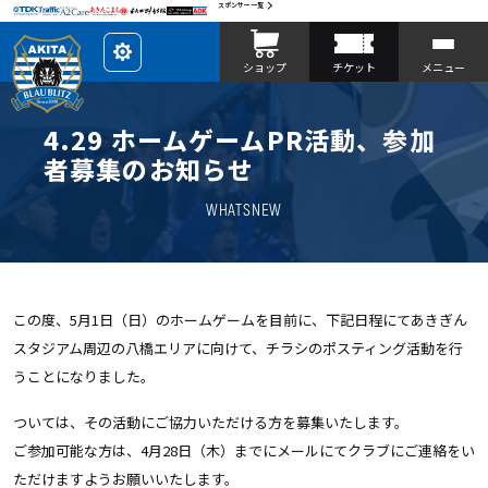
スポンサー一覧
レ
ショップ
チケット
メニュー
イ
ア
ウ
ト
を
4.29 ホームゲームPR活動、参加
カ
ス
者募集のお知らせ
タ
マ
イ
WHATSNEW
ズ
この度、5月1日（日）のホームゲームを目前に、下記日程にてあきぎん
スタジアム周辺の八橋エリアに向けて、チラシのポスティング活動を行
うことになりました。
ついては、その活動にご協力いただける方を募集いたします。
ご参加可能な方は、4月28日（木）までにメールにてクラブにご連絡をい
ただけますようお願いいたします。