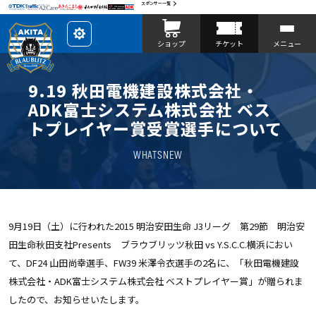
スポンサー一覧
レ
ショップ
チケット
メニュー
イ
ア
ウ
ト
を
9.19 秋田電機建設株式会社・
カ
ス
ADK富士システム株式会社 ベス
タ
マ
トプレイヤー賞受賞選手について
イ
ズ
WHATSNEW
9月19日（土）に行われた2015 明治安田生命 J3リーグ 第29節 明治安
田生命秋田支社Presents ブラウブリッツ秋田 vs Y.S.C.C.横浜におい
て、DF24 山田尚幸選手、FW39 米澤令衣選手の2名に、「秋田電機建設
株式会社・ADK富士システム株式会社 ベストプレイヤー賞」が贈られま
したので、お知らせいたします。