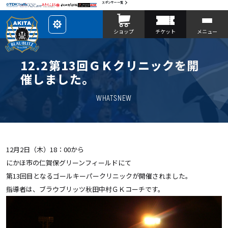
スポンサー一覧
レ
ショップ
チケット
メニュー
イ
ア
ウ
ト
を
12.2第13回ＧＫクリニックを開
カ
ス
催しました。
タ
マ
イ
WHATSNEW
ズ
12月2日（木）18：00から
にかほ市の仁賀保グリーンフィールドにて
第13回目となるゴールキーパークリニックが開催されました。
指導者は、ブラウブリッツ秋田中村ＧＫコーチです。