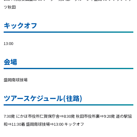
ツ秋田
キックオフ
13:00
会場
盛岡南球技場
ツアースケジュール(往路)
7:30発 にかほ市役所仁賀保庁舎⇒8:30発 秋田市役所裏⇒9:20発 道の駅協
和⇒11:30着 盛岡南球技場⇒13:00 キックオフ