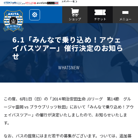
スポンサー一覧
レ
ショップ
チケット
メニュー
イ
ア
ウ
ト
を
6.1「みんなで乗り込め！アウェ
カ
ス
イバスツアー」催行決定のお知ら
タ
マ
せ
イ
ズ
WHATSNEW
この度、6月1日（日）の「2014 明治安田生命 J3リーグ 第14節 グル
ージャ盛岡 vs ブラウブリッツ秋田」において「みんなで乗り込め！アウ
ェイバスツアー」の催行が決定いたしましたので、お知らせいたしま
す。
なお、バスの座席にはまだ若干の募集がございます。ついては、追加募