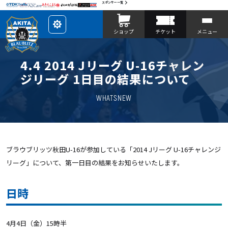
スポンサー一覧
レ
ショップ
チケット
メニュー
イ
ア
ウ
ト
を
4.4 2014 Jリーグ U-16チャレン
カ
ス
ジリーグ 1日目の結果について
タ
マ
イ
WHATSNEW
ズ
ブラウブリッツ秋田U-16が参加している「2014 Jリーグ U-16チャレンジ
リーグ」について、第一日目の結果をお知らせいたします。
日時
4月4日（金）15時半