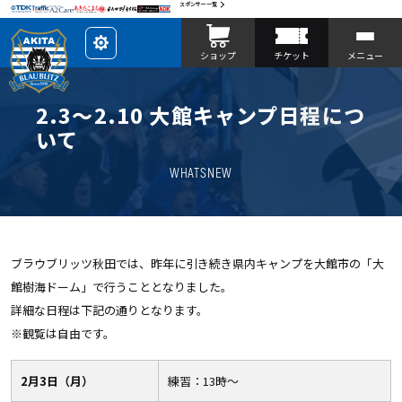
スポンサー一覧
レ
ショップ
チケット
メニュー
イ
ア
ウ
ト
を
2.3〜2.10 大館キャンプ日程につ
カ
ス
いて
タ
マ
イ
WHATSNEW
ズ
ブラウブリッツ秋田では、昨年に引き続き県内キャンプを大館市の「大
館樹海ドーム」で行うこととなりました。
詳細な日程は下記の通りとなります。
※観覧は自由です。
2月3日（月）
練習：13時〜