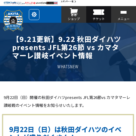
スポンサー一覧
レ
ショップ
チケット
メニュー
イ
ア
ウ
ト
を
【9.21更新】9.22 秋田ダイハツ
カ
ス
presents JFL第26節 vs カマタ
タ
マ
マーレ讃岐イベント情報
イ
ズ
WHATSNEW
9月22日（日）開催の秋田ダイハツpresents JFL第26節vs カマタマーレ
讃岐戦のイベント情報をお知らせいたします。
9月22日（日）は秋田ダイハツのイベ