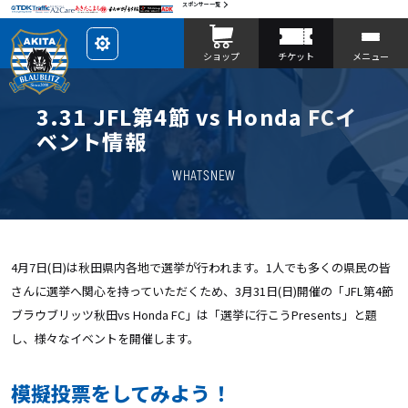
スポンサー一覧
レ
ショップ
チケット
メニュー
イ
ア
ウ
ト
を
3.31 JFL第4節 vs Honda FCイ
カ
ス
ベント情報
タ
マ
イ
WHATSNEW
ズ
4月7日(日)は秋田県内各地で選挙が行われます。1人でも多くの県民の皆
さんに選挙へ関心を持っていただくため、3月31日(日)開催の「JFL第4節
ブラウブリッツ秋田vs Honda FC」は「選挙に行こうPresents」と題
し、様々なイベントを開催します。
模擬投票をしてみよう！