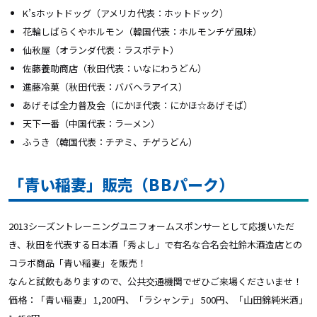
K’sホットドッグ（アメリカ代表：ホットドック）
花輪しばらくやホルモン（韓国代表：ホルモンチゲ風味）
仙秋屋（オランダ代表：ラスポテト）
佐藤養助商店（秋田代表：いなにわうどん）
進藤冷菓（秋田代表：ババヘラアイス）
あげそば全力普及会（にかほ代表：にかほ☆あげそば）
天下一番（中国代表：ラーメン）
ふうき（韓国代表：チヂミ、チゲうどん）
「青い稲妻」販売（BBパーク）
2013シーズントレーニングユニフォームスポンサーとして応援いただ
き、秋田を代表する日本酒「秀よし」で有名な合名会社鈴木酒造店との
コラボ商品「青い稲妻」を販売！
なんと試飲もありますので、公共交通機関でぜひご来場くださいませ！
価格：「青い稲妻」 1,200円、「ラシャンテ」 500円、「山田錦純米酒」