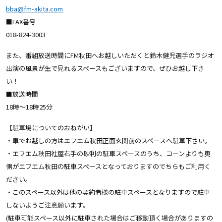
bba@fm-akita.com
■FAX番号
018-824-3003
また、番組放送時間にFM秋田へお越しいただくと鈴木健児選手のラジオ
出演の風景が生で見れるスペースもございますので、ぜひお越し下さ
い！
■放送時間
18時～18時25分
【駐車場についてのおねがい】
・車でお越しの方はエフエム秋田正面玄関前のスペースへ駐車下さい。
・エフエム秋田社屋右手の砂利の駐車スペースのうち、コーンよりも奥
側がエフエム秋田の駐車スペースとなっておりますのでちらもご利用く
ださい。
・このスペース以外は他の契約者様の駐車スペースとなりますので駐車
しないようご注意願います。
(駐車可能スペース以外に駐車された場合はご移動頂く場合がありますの