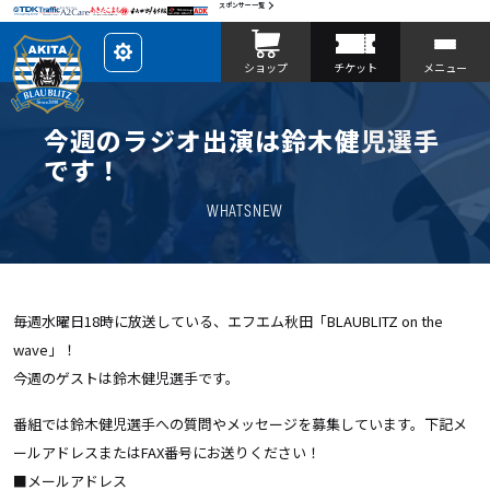
スポンサー一覧
レ
ショップ
チケット
メニュー
イ
ア
ウ
ト
を
今週のラジオ出演は鈴木健児選手
カ
ス
です！
タ
マ
イ
WHATSNEW
ズ
毎週水曜日18時に放送している、エフエム秋田「BLAUBLITZ on the
wave」！
今週のゲストは鈴木健児選手です。
番組では鈴木健児選手への質問やメッセージを募集しています。下記メ
ールアドレスまたはFAX番号にお送りください！
■メールアドレス