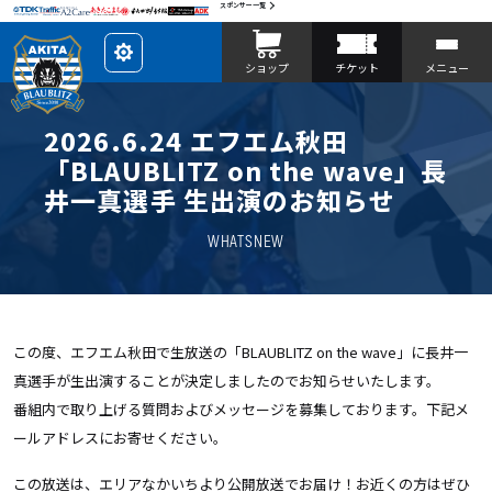
スポンサー一覧
レ
ショップ
チケット
メニュー
イ
ア
ウ
ト
を
2026.6.24 エフエム秋田
カ
ス
「BLAUBLITZ on the wave」長
タ
マ
井一真選手 生出演のお知らせ
イ
ズ
WHATSNEW
この度、エフエム秋田で生放送の「BLAUBLITZ on the wave」に長井一
真選手が生出演することが決定しましたのでお知らせいたします。
番組内で取り上げる質問およびメッセージを募集しております。下記メ
ールアドレスにお寄せください。
この放送は、エリアなかいちより公開放送でお届け！お近くの方はぜひ