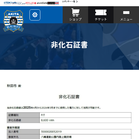
スポンサー一覧
レ
ショップ
チケット
メニュー
イ
ア
ウ
ト
を
カ
非化石証書
ス
タ
マ
イ
ズ