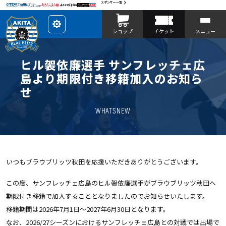
スポンサー一覧
レ
ショップ
チケット
メニュー
イ
ア
ウ
ト
を
ヒル袈依廉選手 サンフレッチェ広
カ
ス
島より期限付き移籍加入のお知ら
タ
マ
せ
イ
ズ
WHATSNEW
いつもブラウブリッツ秋田を応援いただきありがとうございます。
この度、サンフレッチェ広島のヒル袈依廉選手がブラウブリッツ秋田へ
期限付き移籍で加入することとなりましたのでお知らせいたします。
移籍期間は2026年7月1日〜2027年6月30日となります。
なお、
2026/27
シーズンにおけるサンフレッチェ広島との対戦では出場で