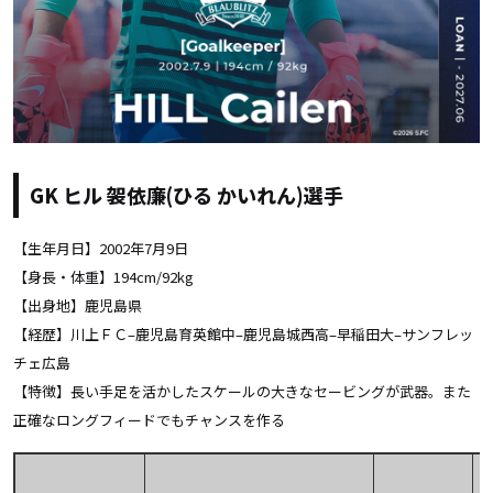
GK ヒル 袈依廉
(ひる かいれん)選手
【生年月日】2002年7月9日
【身長・体重】194cm/92kg
【出身地】鹿児島県
【経歴】川上ＦＣ
–
鹿児島育英館中
–
鹿児島城西高
–
早稲田大
–
サンフレッ
チェ広島
【特徴】長い手足を活かしたスケールの大きなセービングが武器。また
正確なロングフィードでもチャンスを作る