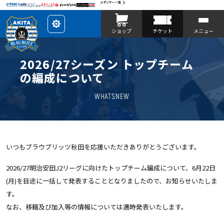
スポンサー一覧
レ
ショップ
チケット
メニュー
イ
ア
ウ
ト
を
2026/27シーズン トップチーム
カ
ス
の編成について
タ
マ
イ
WHATSNEW
ズ
いつもブラウブリッツ秋田を応援いただきありがとうございます。
2026/27明治安田J2リーグに向けたトップチーム編成について、6月22日
(月)を目途に一括して発表することとなりましたので、お知らせいたしま
す。
なお、移籍及び加入等の情報については適時発表いたします。