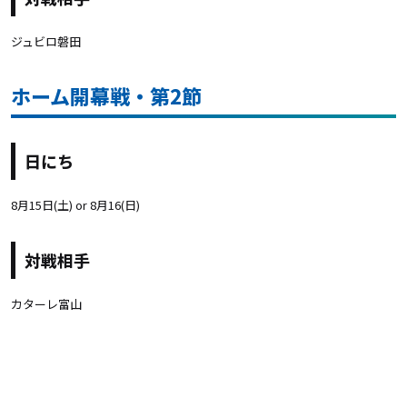
ジュビロ磐田
ホーム開幕戦・第2節
日にち
8月15日(土) or 8月16(日)
対戦相手
カターレ富山