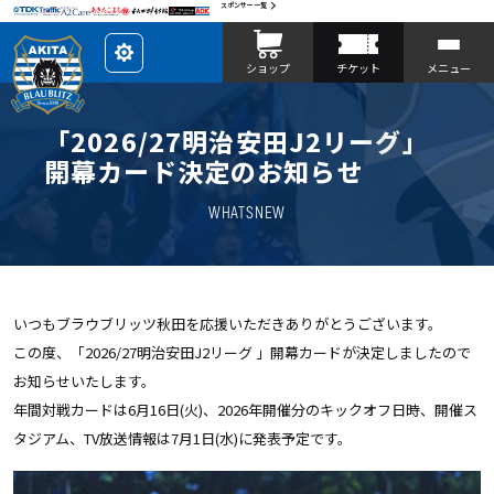
スポンサー一覧
レ
ショップ
チケット
メニュー
イ
ア
ウ
ト
を
「2026/27明治安田J2リーグ」
カ
ス
開幕カード決定のお知らせ
タ
マ
イ
WHATSNEW
ズ
いつもブラウブリッツ秋田を応援いただきありがとうございます。
この度、「2026/27明治安田J2リーグ 」開幕カードが決定しましたので
お知らせいたします。
年間対戦カードは6月16日(火)、2026年開催分のキックオフ日時、開催ス
タジアム、TV放送情報は7月1日(水)に発表予定です。