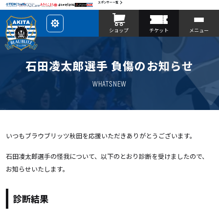
スポンサー一覧
レ
ショップ
チケット
メニュー
イ
ア
ウ
ト
を
石田凌太郎選手 負傷のお知らせ
カ
ス
タ
マ
WHATSNEW
イ
ズ
いつもブラウブリッツ秋田を応援いただきありがとうございます。
石田凌太郎選手の怪我について、以下のとおり診断を受けましたので、
お知らせいたします。
診断結果